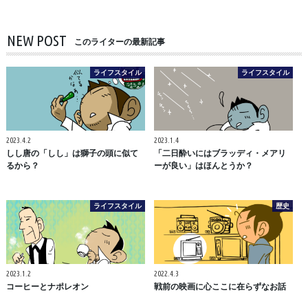
NEW POST
このライターの最新記事
ライフスタイル
ライフスタイル
2023.4.2
2023.1.4
しし唐の「しし」は獅子の頭に似て
「二日酔いにはブラッディ・メアリ
るから？
ーが良い」はほんとうか？
ライフスタイル
歴史
2023.1.2
2022.4.3
コーヒーとナポレオン
戦前の映画に心ここに在らずなお話