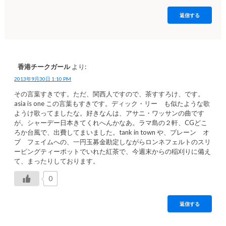
返信する
香港チークガール
より:
2013年9月30日 1:10 PM
その言葉すきです。ただ、関西人ですので、茶すすろけ、です。
asia is one この言葉もすきです。ディック・リー も似たような歌
ようけ歌ってましたな。好きなんは、アサニ・ワッサンの曲です
が。シャーデー日本きてくれへんかなあ。ラマ島の２軒、CGどこ
ろか台風で、出費してまいました。tank in town や、プレーン オ
ブ フェイムへの、一円玉募金勘定しながらロンネフェルトのスリ
ーピングティーポットでいれた紅茶で、今週末からの稲刈りに備え
て、まったりしております。
0
返信する