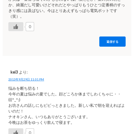
か、綺麗だし可愛いけどそれだとやっぱりもうひとつ定番柄のすっ
きり感には及ばない。今はとりあえずもっぱら電気ポットです
（笑）。
0
返信する
kei3
より:
2013年9月29日 11:01 PM
悩みを断ち切る！
今年の夏は悩みの夏でした。顔どころか体までしわくちゃに・・
(((^_^;)
お坊さんの話しにもピピっときました。新しい私で朝を迎えればよ
いのだ！
ナオキンさん、いつもありがとうございます。
今晩はお茶をゆっくり飲んで寝ます。
0