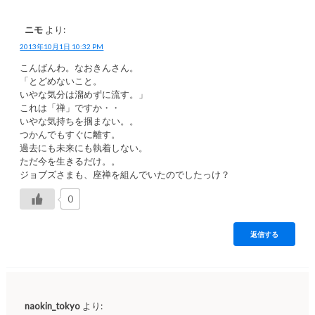
ニモ
より:
2013年10月1日 10:32 PM
こんばんわ。なおきんさん。
「とどめないこと。
いやな気分は溜めずに流す。」
これは「禅」ですか・・
いやな気持ちを掴まない。。
つかんでもすぐに離す。
過去にも未来にも執着しない。
ただ今を生きるだけ。。
ジョブズさまも、座禅を組んでいたのでしたっけ？
0
返信する
naokin_tokyo
より: