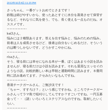
2013年10月4日 11:35 PM
さっちゃん、一番ゲットおめでとさまです！
鉄瓶は錆びやすいから、使ったあとすぐに水分を蒸発させて保管す
るなど、それなりに気を使う。でも、長く使える一点ものだね。オ
ススメです。
———————-
kei3さん、
悩みには２種類あります。答えを出す悩みと、悩みのための悩み。
前者は人を成長させるけど、後者は自分をいじめるだけ。そういう
のは断つしかないです。どうかすこやかにね。
———————-
risaさん、
そう、寝る前には幸せになれる本が一番。ぼくはあまり小説を読み
ませんが、寝る前だけは小説を読みます。それも退屈なエッセイの
ような小説。比較的難しい本は早朝と通勤時間に読みます。８冊同
時に読み進めてます。クセみたいなもんですね。
———————-
香港チークガールさん、ご無沙汰です！
「ちゃー、すすろけ？」という感じですかね。ところでチークガー
ルさんってラマ島で稲刈りしてんですか？すごいですね。一円玉募
金って・・（謎）いろいろミステリアスなのですね。取材したいく
らい。
———————-