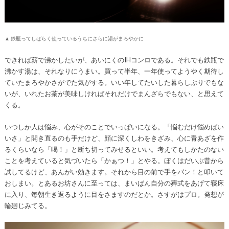
▲ 鉄瓶ってしばらく使っているうちにさらに湯がまろやかに
できれば薪で沸かしたいが、あいにくのIHコンロである。それでも鉄瓶で
沸かす湯は、それなりにうまい。買って半年、一年使ってようやく期待し
ていたまろやかさがでた気がする。いい年してたいした暮らしぶりでもな
いが、いれたお茶が美味しければそれだけでまんざらでもない、と思えて
くる。
いつしか人は悩み、心がそのことでいっぱいになる。「悩むだけ悩めばい
いさ」と開き直るのも手だけど、顔に深くしわをきざみ、心に青あざを作
るくらいなら「喝！」と断ち切ってみせるといい。考えてもしかたのない
ことを考えていると気づいたら「かぁつ！」とやる。ぼくはだいぶ昔から
試してるけど、あんがい効きます。それから目の前で手をパン！と叩いて
おしまい。とあるお坊さんに至っては、まいばん自分の葬式をあげて寝床
に入り、毎朝生き返るように目をさますのだとか。さすがはプロ。発想が
輪廻じみてる。