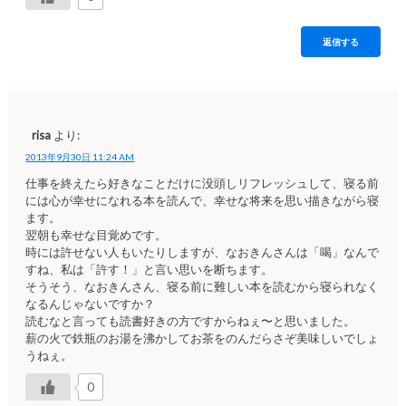
返信する
risa
より:
2013年9月30日 11:24 AM
仕事を終えたら好きなことだけに没頭しリフレッシュして、寝る前
には心が幸せになれる本を読んで、幸せな将来を思い描きながら寝
ます。
翌朝も幸せな目覚めです。
時には許せない人もいたりしますが、なおきんさんは「喝」なんで
すね、私は「許す！」と言い思いを断ちます。
そうそう、なおきんさん、寝る前に難しい本を読むから寝られなく
なるんじゃないですか？
読むなと言っても読書好きの方ですからねぇ〜と思いました。
薪の火で鉄瓶のお湯を沸かしてお茶をのんだらさぞ美味しいでしょ
うねぇ。
0