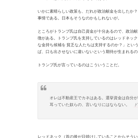
いかに素晴らしい政策も、だれが政治献金を出したか？
事情である。日本もそうなのかもしれないが。
ところがトランプ氏は自己資金が十分あるので、政治献
徴がある。トランプ氏を支持しているのはレッドネック
な金持ち候補を 貧乏な人たちは支持するのか？」とい
ば、口も出させないに違いないという期待が生まれるの
トランプ氏が言っているのはこういうことだ。
オレは不動産王でカネはある。選挙資金は自分が
耳っていた奴らの、言いなりにはならない。
ド
レッドネック（首の後が日焼けしていることからそうい