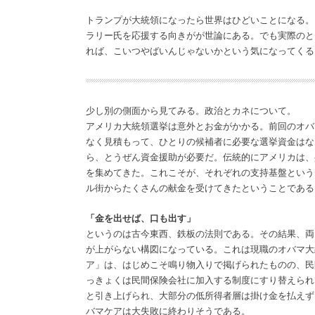
トランプが大統領になったら世界はひどいことになる。
ラリー氏を応援する向きがが世論にある。でも実際のと
れば、こいつやばいんじゃないかという気になってくる
少し別の側面から見てみる。政治とカネについて。
アメリカ大統領選挙は意外とお金がかかる。前回のオバマ
なく見積もって、ひとりの候補者に必要な選挙資金はな
ら、とうぜん資金援助が必要だ。伝統的にアメリカは、
を集めてきた。これこそが、それぞれの支持基盤という
ル街からたくさんの献金を受けてきたということである
「金を出せば、口も出す」
というのは古今東西、鉄板の法則である。その結果、両
が上がらない構図になっている。これは現職のオバマ大
ア」は、はじめこそ鳴り物入りで掲げられたものの、民
っきょくは民間保険会社に加入する制度にすり替えられ
と引き上げられ、大部分の低所得者層は掛け金を払えず
バマケアは大失敗に終わりそうである。