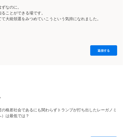
はずなのに。
知ることができる場です。
てて大統領選をみつめていこうという気持になれました。
返信する
？
度の格差社会であるにも関わらずトランプが打ち出したレーガノミ
へ）は最低では？