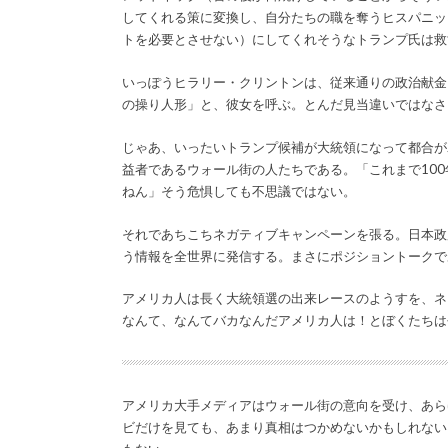
してくれる策に変換し、自分たちの職を奪うヒスパニッ
トを必要とさせない）にしてくれそうなトランプ氏は救
いっぽうヒラリー・クリントンは、従来通りの政治献金
の操り人形」と、彼女を呼ぶ。とんだ見当違いではなさ
じゃあ、いったいトランプ候補が大統領になって都合が
益者であるウォール街の人たちである。「これまで10
ねん」そう危惧しても不思議ではない。
それであちこちネガティブキャンペーンを張る。日本政
う情報を全世界に発信する。まさにポジショントークで
アメリカ人は長く大統領選の出来レースのようすを、ネ
なんて、なんてバカなんだアメリカ人は！とぼくたちは
アメリカ大手メディアはウォール街の意向を受け、あら
ビだけを見ても、あまり真相はつかめないかもしれない