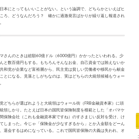
日本にとってもいいことがない。という論調で、どちらかといえばヒ
ころ、どうなんだろう？ 確かに過激発言ばかりが繰り返し報道され
。
さんのときは総額60億ドル（6000億円）かかったといわれる。少
んと数百億円もする。もちろんそんなお金、自己資金では賄えないか
共和党が企業など富裕層から、民主党は貧しい労働者や移民から献金
ことになる。見落としがちなのは、実はどちらの大統領候補もウォー
。
党どちらが選ばれようと大統領はウォール街（FRB金融資本家）に頭
統領しかり。たとえば日本の国民皆保険制度を模範とした「オバマケ
間保険会社（これも金融資本家ですね）のすさまじい反対を受け、け
てしまった。今じゃ「保険金が少なすぎるから」とか入金額をどーん
、退会するはめになっている。これで国民皆保険の大義は失われ、オ