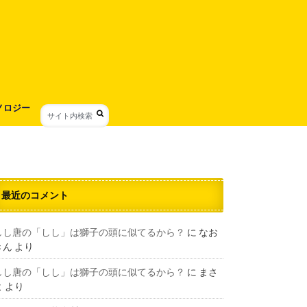
ノロジー
最近のコメント
しし唐の「しし」は獅子の頭に似てるから？
に
なお
きん
より
しし唐の「しし」は獅子の頭に似てるから？
に
まさ
よ
より