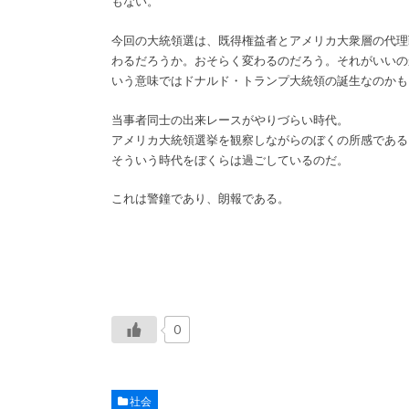
もない。
今回の大統領選は、既得権益者とアメリカ大衆層の代理
わるだろうか。おそらく変わるのだろう。それがいいの
いう意味ではドナルド・トランプ大統領の誕生なのかも
当事者同士の出来レースがやりづらい時代。
アメリカ大統領選挙を観察しながらのぼくの所感である
そういう時代をぼくらは過ごしているのだ。
これは警鐘であり、朗報である。
0
社会