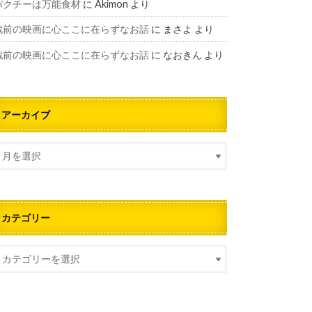
パクチーは万能食材
に
Akimon
より
戦前の映画に心ここに在らずなお話
に
まさよ
より
戦前の映画に心ここに在らずなお話
に
なおきん
より
アーカイブ
カテゴリー