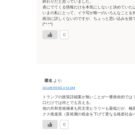
終わりだと思っていました。
表にでてくる情報だけを本気にしないと決めていた
いまの私にとって、イラ写が唯一のいろんなことを
政治に詳しくないのですが、ちょっと思い込みを捨
(*^^*)
0
匿名
より:
2016年9月4日 3:53 AM
トランプの政策詳細案が無いことが一番致命的では
口だけでは何とでも言える。
他の共和党候補者も民主党ヒラリーも最低だが、極
クス推進策（富裕層の税金を下げて更なる格差社会
0