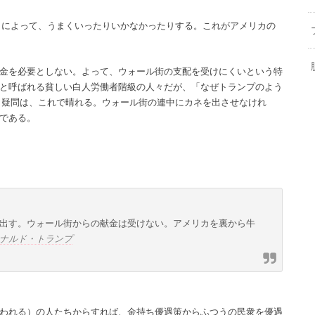
 によって、うまくいったりいかなかったりする。これがアメリカの
金を必要としない。よって、ウォール街の支配を受けにくいという特
と呼ばれる貧しい白人労働者階級の人々だが、「なぜトランプのよう
う疑問は、これで晴れる。ウォール街の連中にカネを出させなけれ
である。
出す。ウォール街からの献金は受けない。アメリカを裏から牛
ナルド・トランプ
われる）の人たちからすれば、金持ち優遇策からふつうの民衆を優遇