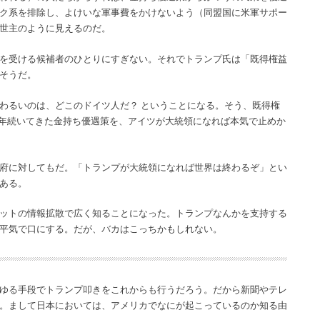
ク系を排除し、よけいな軍事費をかけないよう（同盟国に米軍サポー
世主のように見えるのだ。
を受ける候補者のひとりにすぎない。それでトランプ氏は「既得権益
そうだ。
わるいのは、どこのドイツ人だ？ ということになる。そう、既得権
0年続いてきた金持ち優遇策を、アイツが大統領になれば本気で止めか
府に対してもだ。「トランプが大統領になれば世界は終わるぞ」とい
ある。
ットの情報拡散で広く知ることになった。トランプなんかを支持する
平気で口にする。だが、バカはこっちかもしれない。
ゆる手段でトランプ叩きをこれからも行うだろう。だから新聞やテレ
。まして日本においては、アメリカでなにが起こっているのか知る由