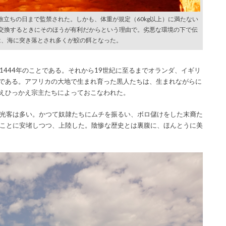
立ちの日まで監禁された。しかも、体重が規定（60kg以上）に満たない
交換するときにそのほうが有利だからという理由で。劣悪な環境の下で伝
は、海に突き落とされ多くが鮫の餌となった。
444年のことである。それから19世紀に至るまでオランダ、イギリ
！である。アフリカの大地で生まれ育った黒人たちは、生まれながらに
かえひっかえ宗主たちによっておこなわれた。
光客は多い。かつて奴隷たちにムチを振るい、ボロ儲けをした末裔た
ことに安堵しつつ、上陸した。陰惨な歴史とは裏腹に、ほんとうに美