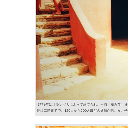
1776年にオランダ人によって建てられ、当時「積み荷」達が収監さ
物は二階建てで、150人から200人ほどの奴隷が男、女