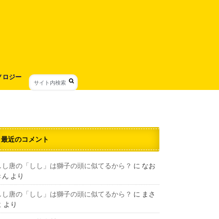
ノロジー
最近のコメント
しし唐の「しし」は獅子の頭に似てるから？
に
なお
きん
より
しし唐の「しし」は獅子の頭に似てるから？
に
まさ
よ
より