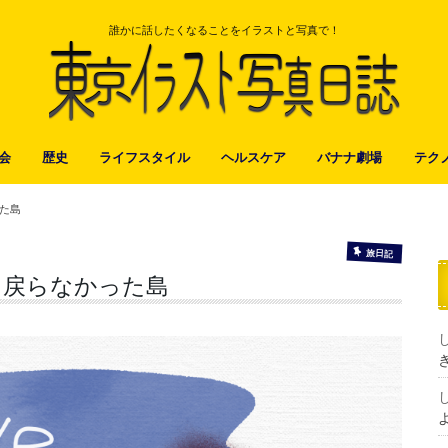
誰かに話したくなることをイラストと写真で！
会
歴史
ライフスタイル
ヘルスケア
バナナ劇場
テク
た島
旅日記
と戻らなかった島