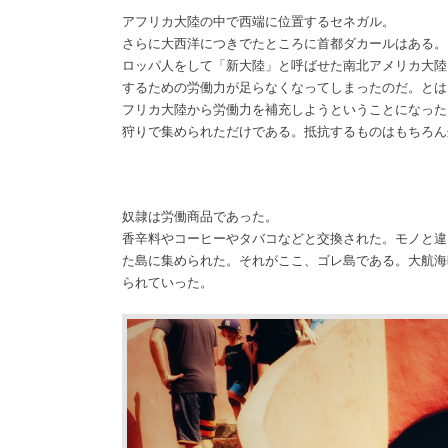
アフリカ大陸の中で西端に位置するセネガル。
さらに大西洋につきでたところに首都ダカールはある。
ロッパ人をして「新大陸」と呼ばせた南北アメリカ大陸
するための労働力が足らなくなってしまったのだ。とは
フリカ大陸から労働力を補充しようということになった
狩りで集められただけである。抵抗するものはもちろん
奴隷は労働商品であった。
香辛料やコーヒーやタバコなどと交換された。モノと違
た島に集められた。それがここ、ゴレ島である。大航海
られていった。