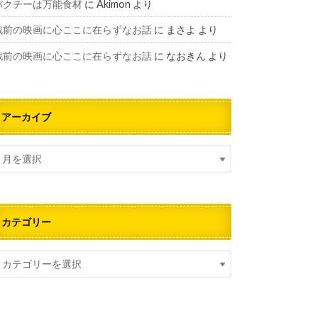
パクチーは万能食材
に
Akimon
より
戦前の映画に心ここに在らずなお話
に
まさよ
より
戦前の映画に心ここに在らずなお話
に
なおきん
より
アーカイブ
カテゴリー