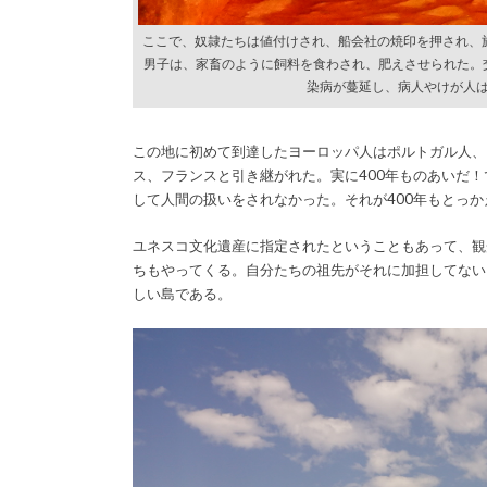
ここで、奴隷たちは値付けされ、船会社の焼印を押され、旅
男子は、家畜のように飼料を食わされ、肥えさせられた。
染病が蔓延し、病人やけが人
この地に初めて到達したヨーロッパ人はポルトガル人、1
ス、フランスと引き継がれた。実に400年ものあいだ
して人間の扱いをされなかった。それが400年もとっ
ユネスコ文化遺産に指定されたということもあって、観
ちもやってくる。自分たちの祖先がそれに加担してない
しい島である。