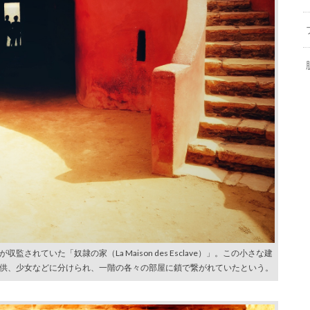
れていた「奴隷の家（La Maison des Esclave）」。この小さな建
、子供、少女などに分けられ、一階の各々の部屋に鎖で繋がれていたという。