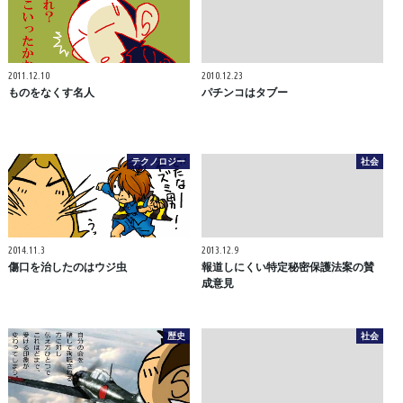
2011.12.10
2010.12.23
ものをなくす名人
パチンコはタブー
テクノロジー
社会
2014.11.3
2013.12.9
傷口を治したのはウジ虫
報道しにくい特定秘密保護法案の賛
成意見
歴史
社会