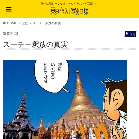
誰かに話したくなることをイラストと写真で！
HOME
歴史
スーチー釈放の真実
2010.11.23
歴史
スーチー釈放の真実