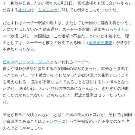
チー釈放を公表したのが翌年の1月21日。 反米政権とも話し合いをすると
公言する
オバマ
は、
ミャンマー
に対しても例外としなかったのだ。
だとすればスーチー釈放の理由は、またしても米国のご都合主義というこ
とになりはしないか？ 約束通り、スーチーを釈放し選挙を行った
ミャン
マー
政権に対し、米国側は「この選挙は不当だ」といいだす始末だ。 理
由としては、スーチーと彼女の政党であるNLD（
国民民主連盟
）が選挙に
不参加だったから。
ビルマ
の
ジャンヌ・ダルク
ともいわれるスーチー。
彼女やNLDが選挙に参加するのが国民の望みであった。 本来なら参戦す
べきであった。 でも彼女がそうしなかったのは米国との密約ということ
も考えられる。 選挙が不当なものであることを証明するシンボルとなっ
たのだ。 あるいは、ふたたび籠の中の鳥にならぬよう、ぎりぎりの決断
だったのかもしれない。 どちらにせよ、釈放と選挙はセットだったの
だ。
民意が政治に反映されないことはこの国の最大の不幸だが、それでは同国
が資源国であることは
ミャンマー
にとって幸福なのか？ 不幸なのか？ 考
えるほどにややこしい。