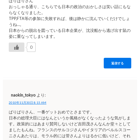
ばりばりさん
おっしゃる通り、こちらでも日本の政治のおかしさは笑い話にもな
らなくなりました。
TPP,FTA等の参加に失敗すれば、後は静かに沈んでいくだけでしょ
うね…。
日本からの脱出を図っている日本企業が、沈没船から逃げ出す鼠の
姿に重なってしまいます。
0
返信する
naokin_tokyo
より:
2010年11月30日 8:15 AM
ぱりぱりさん、一番ゲットおめでとさまです。
日本の総理大臣にはなんというか風格がなくなったような気がしま
す。政策的にはあまり賛同しないけど吉田茂さんなんか堂々として
ましたもんね。フランスのサルコジさんやイタリアのベルルスコー
ニさんあたりは、モラル的には管さんよりはるかに低いけど、それ