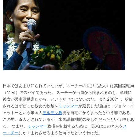
日本ではあまり知られていないが、スーチーの旦那（故人）は英国諜報局
（MI-6）のスパイであった。 スーチーが当局から睨まれるのも、単純に
彼女が民主活動家だから、というだけではないのだ。 また2009年、釈放
されるはずだった彼女の軟禁を
ミャンマー
が延長した理由は、ジョン・イ
ェットーという米国人
モルモン教
徒を自宅にかくまったという罪である。
この男、奇人とされているが、米国諜報機関の差し金だったという噂もあ
る。 つまり、
ミャンマー
政権を制裁するために、英米はこの奇人を
ス
ー・チー
にかくまわさせるよう仕向けたというわけだ。