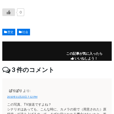
0
歴史
社会
この記事が気に入ったら
いいねしよう！
3
件のコメント
ぱりぱり
より:
2010年11月23日 7:12 PM
この写真、TV放送ですよね？
シナリオはあっても、こんな時に、カメラの前で（用意された）原
稿持って読み上げるのって、まずお目にかかる機会はないかと。首