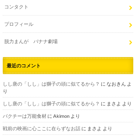
コンタクト
プロフィール
脱力まんが バナナ劇場
最近のコメント
しし唐の「しし」は獅子の頭に似てるから？
に
なおきん
よ
り
しし唐の「しし」は獅子の頭に似てるから？
に
まさよ
より
パクチーは万能食材
に
Akimon
より
戦前の映画に心ここに在らずなお話
に
まさよ
より