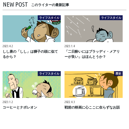
NEW POST
このライターの最新記事
ライフスタイル
ライフスタイル
2023.4.2
2023.1.4
しし唐の「しし」は獅子の頭に似て
「二日酔いにはブラッディ・メアリ
るから？
ーが良い」はほんとうか？
ライフスタイル
歴史
2023.1.2
2022.4.3
コーヒーとナポレオン
戦前の映画に心ここに在らずなお話