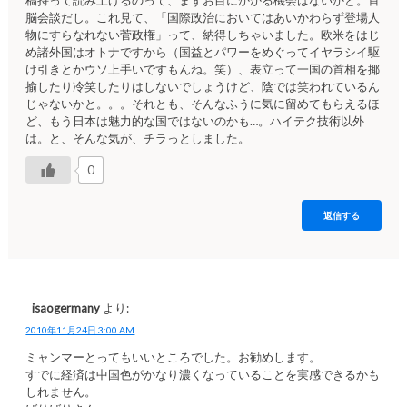
脳会談だし。これ見て、「国際政治においてはあいかわらず登場人
物にすらなれない菅政権」って、納得しちゃいました。欧米をはじ
め諸外国はオトナですから（国益とパワーをめぐってイヤラシイ駆
け引きとかウソ上手いですもんね。笑）、表立って一国の首相を揶
揄したり冷笑したりはしないでしょうけど、陰では笑われているん
じゃないかと。。。それとも、そんなふうに気に留めてもらえるほ
ど、もう日本は魅力的な国ではないのかも…。ハイテク技術以外
は。と、そんな気が、チラっとしました。
0
返信する
isaogermany
より:
2010年11月24日 3:00 AM
ミャンマーとってもいいところでした。お勧めします。
すでに経済は中国色がかなり濃くなっていることを実感できるかも
しれません。