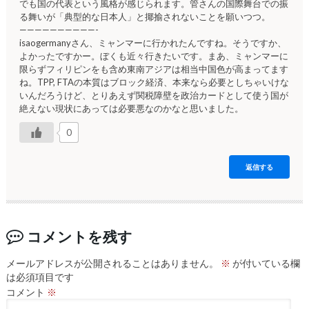
でも国の代表という風格が感じられます。管さんの国際舞台での振
る舞いが「典型的な日本人」と揶揄されないことを願いつつ。
——————————-
isaogermanyさん、ミャンマーに行かれたんですね。そうですか、
よかったですかー。ぼくも近々行きたいです。まあ、ミャンマーに
限らずフィリピンをも含め東南アジアは相当中国色が高まってます
ね。TPP, FTAの本質はブロック経済、本来なら必要としちゃいけな
いんだろうけど、とりあえず関税障壁を政治カードとして使う国が
絶えない現状にあっては必要悪なのかなと思いました。
0
返信する
コメントを残す
メールアドレスが公開されることはありません。
※
が付いている欄
は必須項目です
コメント
※