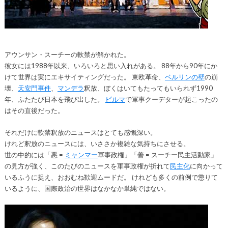
アウンサン・スーチーの軟禁が解かれた。
彼女には1988年以来、いろいろと思い入れがある。 88年から90年にか
けて世界は実にエキサイティングだった。 東欧革命、
ベルリンの壁
の崩
壊、
天安門事件
、
マンデラ
釈放、ぼくはいてもたってもいられず1990
年、ふたたび日本を飛び出した。
ビルマ
で軍事クーデターが起こったの
はその直後だった。
それだけに軟禁釈放のニュースはとても感慨深い。
けれど釈放のニュースには、いささか複雑な気持ちにさせる。
世の中的には「悪 =
ミャンマー
軍事政権」「善 = スーチー民主活動家」
の見方が強く、このたびのニュースを軍事政権が折れて
民主化
に向かって
いるふうに捉え、おおむね歓迎ムードだ。 けれども多くの前例で懲りて
いるように、国際政治の世界はなかなか単純ではない。