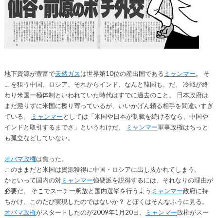
地下資源が豊富で
天然ガス
は世界第10位の産出国である
ミャンマー
。 そ
こを狙う中国、ロシア、それからインド、なんと韓国も、だ。 冷戦が終
わり米国一極体制といわれていた時代はすでに過去のこと。 日本政府は
まだ懲りずに米国に擦り寄っているが、いいかげん頼る相手を間違いすぎ
ている。
ミャンマー
としては「米国や日本が制裁を続けるなら、中国や
インドと取引するまでさ」というわけだ。
ミャンマー
軍事政権はちっと
も孤立などしていない。
オバマ政権
は焦った。
このままだと米国は資源獲得に中国・ロシアに出し抜かれてしまう。
かといって国内の対
ミャンマー
強硬派を説得するには、それなりの理由が
必要だ。 そこでスーチー釈放と国内選挙を行うよう
ミャンマー
政府に持
ちかけ、このたび実現したのではないか？ とぼくはそんなふうに見る。
オバマ政権
がスタートしたのが2009年1月20日、
ミャンマー
政権がスー