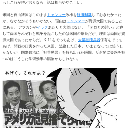
もしこれが噂どおりなら、話は相当ややこしい。
米国と自由諸国はこのまま
ミャンマー
政権を
経済制裁
しておきたかった
が、なかなかそうもいかない。 理由は
ミャンマー
が資源大国であること
にある。 アフガンや
イラク
あたりと大差はない。 「テロとの闘い」と称
して両国それぞれと戦争を起こしたのは米国の茶番だが、理由は両国が資
源大国であったからだ。 9.11をでっちあげ、
大量破壊兵器
保有をでっち
あげ、開戦の口実を作った米国。 追従した日本。 いまとなっては笑うし
かないが、国際政治に「勧善懲悪」を持ち出れた瞬間、反射的に疑惑を持
つのはこうした学習効果の賜物かもしれない。