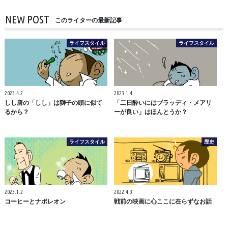
NEW POST
このライターの最新記事
ライフスタイル
ライフスタイル
2023.4.2
2023.1.4
しし唐の「しし」は獅子の頭に似て
「二日酔いにはブラッディ・メアリ
るから？
ーが良い」はほんとうか？
ライフスタイル
歴史
2023.1.2
2022.4.3
コーヒーとナポレオン
戦前の映画に心ここに在らずなお話