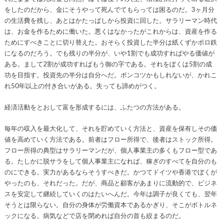
をしたのだから、金にそうやって死んでてもらっては困るのだ。3ヶ月分
の生活費を残し、あとはかたっぱしから投資に回した。サラリーマン時代
は、お金を作るために働いた。悪くはなかったがこれからは、資産を作る
ためにすべきことに切り替えた。おそらく投資した半分は紙くずかボロ鉄
になるのだろう。でも残りの半分が、いや1割でも成功すればやる価値が
ある。まして2割が成功すればもう御の字である。それをぼくは5割の成
功を目指す。投資先の半分は自分へだ。ポンコツかもしれないが、かれこ
れ50年以上の付き合いがある。失っても諦めがつく。
経済活動をとおして富を形成するには、ふたつの方法がある。
毎年の収入を最大化して、それを貯めていく方法と、資産を保有しその価
値を高めていく方法である。前者はフロー所得で、後者はストック所得。
フロー所得の典型はサラリーマンだが、個人事業主の多くもフロー型であ
る。たしかに脱サラをして個人事業主になれば、稼ぎのすべてを自分のも
のにできる。実力があるならそうすべきだ。かつてドイツや香港でぼくが
やったのも、それだった。だが、商品と顧客があまりに流動的で、ビジネ
スを安定して継続していくのはたいへんだ。今年は調子が良くても、翌年
そうとは限らない。自分の身体が労働資本であるかぎり、そこがボトルネ
ックになる。病気などで店を閉めれば自分の首も絞まるのだ。