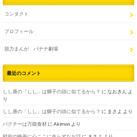
コンタクト
プロフィール
脱力まんが バナナ劇場
最近のコメント
しし唐の「しし」は獅子の頭に似てるから？
に
なおきん
よ
り
しし唐の「しし」は獅子の頭に似てるから？
に
まさよ
より
パクチーは万能食材
に
Akimon
より
戦前の映画に心ここに在らずなお話
に
まさよ
より