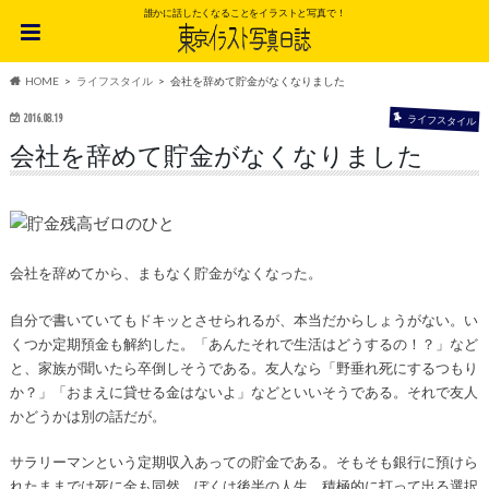
誰かに話したくなることをイラストと写真で！
HOME
ライフスタイル
会社を辞めて貯金がなくなりました
2016.08.19
ライフスタイル
会社を辞めて貯金がなくなりました
会社を辞めてから、まもなく貯金がなくなった。
自分で書いていてもドキッとさせられるが、本当だからしょうがない。い
くつか定期預金も解約した。「あんたそれで生活はどうするの！？」など
と、家族が聞いたら卒倒しそうである。友人なら「野垂れ死にするつもり
か？」「おまえに貸せる金はないよ」などといいそうである。それで友人
かどうかは別の話だが。
サラリーマンという定期収入あっての貯金である。そもそも銀行に預けら
れたままでは死に金も同然。ぼくは後半の人生、積極的に打って出る選択