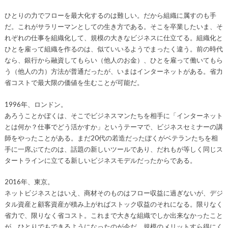
ひとりの力でフローを最大化するのは難しい。だから組織に属すのも手
だ。これがサラリーマンとしての生き方である。そこを卒業したいま、そ
れぞれの仕事を組織化して、規模の大きなビジネスに仕立てる。組織化と
ひとを雇って組織を作るのは、似ていいるようでまったく違う。前の時代
なら、銀行から融資してもらい（他人のお金）、ひとを雇って働いてもら
う（他人の力）方法が普通だったが、いまはインターネットがある。省力
省コストで最大限の価値を生むことが可能だ。
1996年、ロンドン。
あろうことかぼくは、そこでビジネスマンたちを相手に「インターネット
とは何か？仕事でどう活かすか」というテーマで、ビジネスセミナーの講
師をやったことがある。まだ20代の若造だったぼくがベテランたちを相
手に一席ぶてたのは、話題の新しいツールであり、だれもが等しく同じス
タートラインに立てる新しいビジネスモデルだったからである。
2016年、東京。
ネットビジネスとはいえ、商材そのものはフロー収益に過ぎないが、デジ
タル資産と顧客資産が積み上がればストック収益のそれになる。限りなく
省力で、限りなく省コスト。これまで大きな組織でしか出来なかったこと
が、ひとりでもできるようになったのが今だ。規模のメリットすら得にく