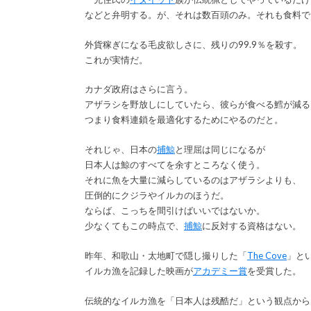
などと弁明する。が、それは数百頭のみ。それも食料で
外貨稼ぎになる毛皮欲しさに、残りの99.9％を殺す。
これが実情だ。
カナダ政府はさらに言う。
アザラシを野放しにしていたら、彼らが食べる鱈が減る
つまり食料連鎖を最適化するためにやるのだと。
それじゃ、日本の
捕鯨
と理屈は同じになるが
日本人は鯨のすべてを余すところなく使う。
それに魚を大量に減らしているのはアザラシよりも、
圧倒的にクジラやイルカのほうだ。
ならば、こっちを間引けばいいではないか。
少なくてもこの時点で、
捕鯨
に反対する資格はない。
昨年、和歌山・太地町で隠し撮りした「
The Cove
」と
イルカ漁を記録した映画が
アカデミー賞
を受賞した。
伝統的なイルカ漁を「日本人は残酷だ」という観点から