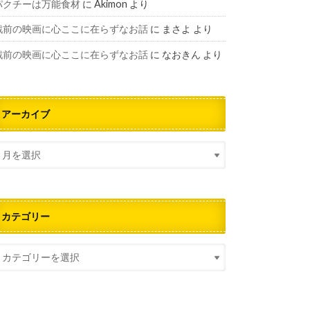
パクチーは万能食材
に
Akimon
より
戦前の映画に心ここに在らずなお話
に
まさよ
より
戦前の映画に心ここに在らずなお話
に
なおきん
より
アーカイブ
カテゴリー