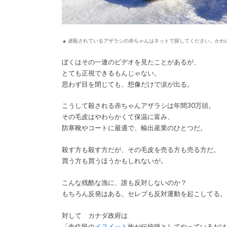
▲ 虐殺されているアザラシの赤ちゃんはネットで探してください。かわ
ぼくはその一連のビデオを見たことがあるが、
とても正視できるもんじゃない。
思わず目を閉じても、想像だけで涙が出る。
こうして殺される赤ちゃんアザラシは年間30万頭。
その毛皮はやわらかくて保温に富み、
防寒靴やコートに最適で、輸出産業のひとつだ。
殺す方も殺す方だが、その毛皮を売る方も売る方だ。
買う方も買うほうかもしれないが。
こんな残酷な漁に、誰も反対しないのか？
もちろん反発はある。セレブも反対運動を起こしてる。
対して カナダ政府は
「先住民の
イヌイット
族が伝統猟としてやっているだけ