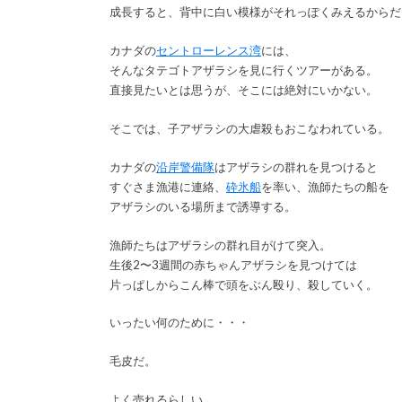
成長すると、背中に白い模様がそれっぽくみえるからだ
カナダの
セントローレンス湾
には、
そんなタテゴトアザラシを見に行くツアーがある。
直接見たいとは思うが、そこには絶対にいかない。
そこでは、子アザラシの大虐殺もおこなわれている。
カナダの
沿岸警備隊
はアザラシの群れを見つけると
すぐさま漁港に連絡、
砕氷船
を率い、漁師たちの船を
アザラシのいる場所まで誘導する。
漁師たちはアザラシの群れ目がけて突入。
生後2〜3週間の赤ちゃんアザラシを見つけては
片っぱしからこん棒で頭をぶん殴り、殺していく。
いったい何のために・・・
毛皮だ。
よく売れるらしい。