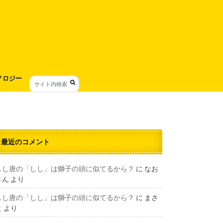
ノロジー
最近のコメント
しし唐の「しし」は獅子の頭に似てるから？
に
なお
きん
より
しし唐の「しし」は獅子の頭に似てるから？
に
まさ
よ
より