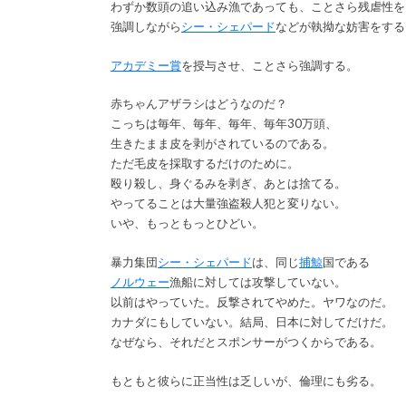
わずか数頭の追い込み漁であっても、ことさら残虐性を
強調しながら
シー・シェパード
などが執拗な妨害をする
アカデミー賞
を授与させ、ことさら強調する。
赤ちゃんアザラシはどうなのだ？
こっちは毎年、毎年、毎年、毎年30万頭、
生きたまま皮を剥がされているのである。
ただ毛皮を採取するだけのために。
殴り殺し、身ぐるみを剥ぎ、あとは捨てる。
やってることは大量強盗殺人犯と変りない。
いや、もっともっとひどい。
暴力集団
シー・シェパード
は、同じ
捕鯨
国である
ノルウェー
漁船に対しては攻撃していない。
以前はやっていた。反撃されてやめた。ヤワなのだ。
カナダにもしていない。結局、日本に対してだけだ。
なぜなら、それだとスポンサーがつくからである。
もともと彼らに正当性は乏しいが、倫理にも劣る。