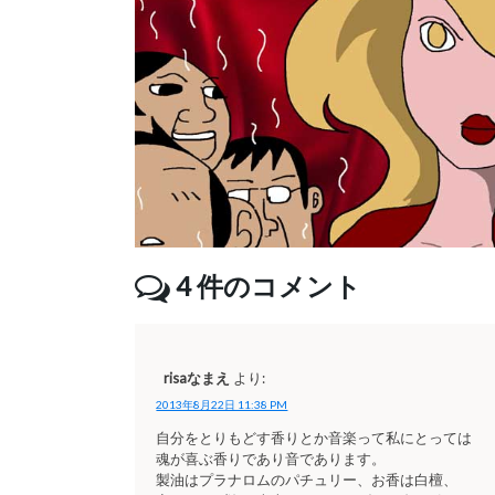
4
件のコメント
risaなまえ
より:
2013年8月22日 11:38 PM
自分をとりもどす香りとか音楽って私にとっては
魂が喜ぶ香りであり音であります。
製油はプラナロムのパチュリー、お香は白檀、