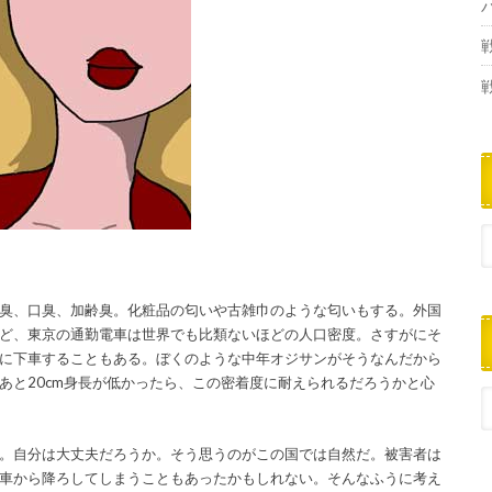
臭、口臭、加齢臭。化粧品の匂いや古雑巾のような匂いもする。外国
ど、東京の通勤電車は世界でも比類ないほどの人口密度。さすがにそ
に下車することもある。ぼくのような中年オジサンがそうなんだから
あと20cm身長が低かったら、この密着度に耐えられるだろうかと心
。自分は大丈夫だろうか。そう思うのがこの国では自然だ。被害者は
車から降ろしてしまうこともあったかもしれない。そんなふうに考え