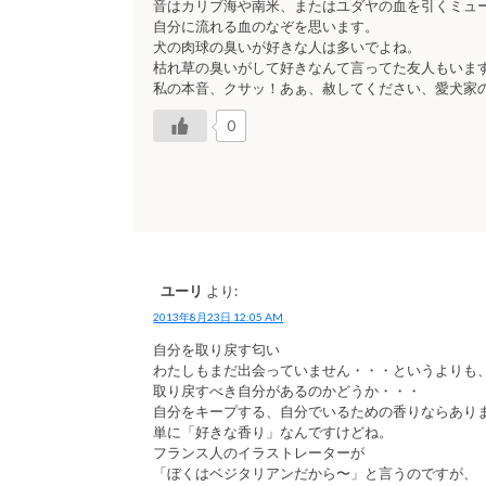
音はカリブ海や南米、またはユダヤの血を引くミュ
自分に流れる血のなぞを思います。
犬の肉球の臭いが好きな人は多いでよね。
枯れ草の臭いがして好きなんて言ってた友人もいま
私の本音、クサッ！あぁ、赦してください、愛犬家
0
ユーリ
より:
2013年8月23日 12:05 AM
自分を取り戻す匂い
わたしもまだ出会っていません・・・というよりも
取り戻すべき自分があるのかどうか・・・
自分をキープする、自分でいるための香りならあり
単に「好きな香り」なんですけどね。
フランス人のイラストレーターが
「ぼくはベジタリアンだから〜」と言うのですが、