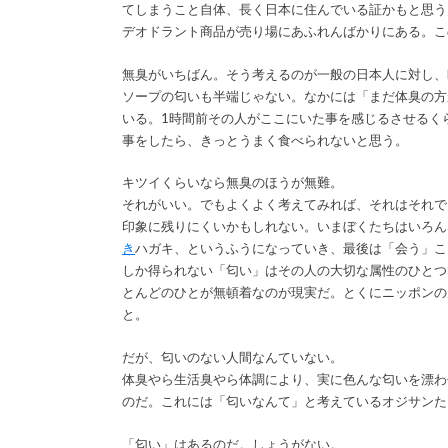
てしまうこと自体、長く日本に住んでいる証かもと思う
デオドラント商品が売り場にあふれんばかりにある。こ
無臭がいちばん。そう考えるのが一般の日本人に対し、
ソープの匂いも半端じゃない。なかには「まだ体臭の方
いる。1時間前その人がここにいた事を感じるさせるく
事をしたら、きっとうまく食べられないと思う。
キツイくらいなら無臭のほうが無難。
それがいい。でもよくよく考えてみれば、それはそれで
印象に残りにくいかもしれない。いまぼくたちはいろん
き
ハガキ、というふうになっていき、最後は「会う」こ
しか得られない「匂い」はその人の大切な属性のひとつ
とんどのひとが無頓着なのが現実だ。とくにニッポンの
と。
だが、匂いのない人間なんていない。
体臭やら生活臭やら体調により、実に色んな匂いを漂わ
のだ。これには「匂いなんて」と考えているオジサンた
「匂い」はあるのだ。しょうがない。