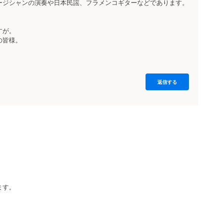
ージシャンの演奏や日本民謡、フラメンコギターなどであります。
すが。
の皆様。
返信する
、
ます。