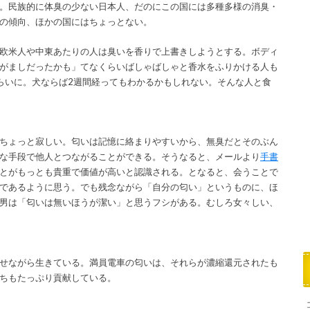
。民族的に体臭の少ない日本人、だのにこの国には多種多様の消臭・
の傾向、ほかの国にはちょっとない。
欧米人や中東あたりの人は臭いを香りで上書きしようとする。ボディ
がましだったかも」てなくらいばしゃばしゃと香水をふりかける人も
らいに。犬ならば2週間経ってもわかるかもしれない。そんな人と食
ちょっと寂しい。匂いは記憶に絡まりやすいから、無臭だとそのぶん
な手段で他人とつながることができる。そうなると、メールより
手書
とがもっとも貴重で価値が高いと認識される。となると、会うことで
であるように思う。でも残念ながら「自分の匂い」というものに、ほ
男は「匂いは無いほうが潔い」と思うフシがある。むしろ女々しい、
せながら生きている。満員電車の匂いは、それらが濃縮還元されたも
ちもたっぷり貢献している。