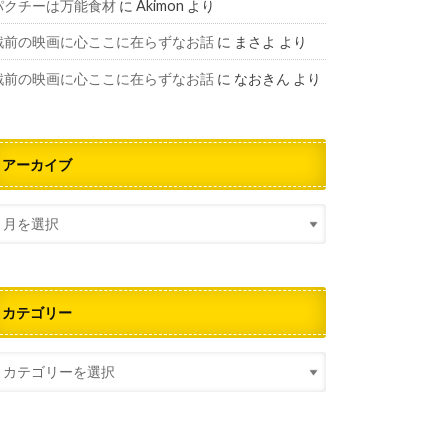
パクチーは万能食材
に
Akimon
より
戦前の映画に心ここに在らずなお話
に
まさよ
より
戦前の映画に心ここに在らずなお話
に
なおきん
より
アーカイブ
カテゴリー