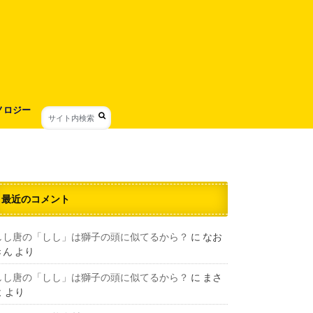
ノロジー
最近のコメント
しし唐の「しし」は獅子の頭に似てるから？
に
なお
きん
より
しし唐の「しし」は獅子の頭に似てるから？
に
まさ
よ
より