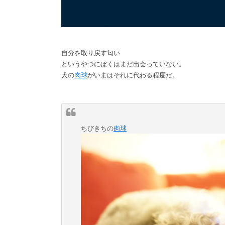
自分を取り戻す匂い
というやつにぼくはまだ出会っていない。
犬の
肉球
がいまはそれに代わる程度だ。
ちびきちの
肉球