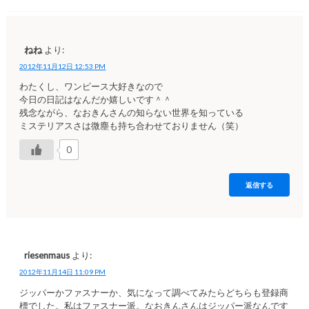
ねね
より:
2012年11月12日 12:53 PM
わたくし、ワンピース大好きなので
今日の日記はなんだか嬉しいです＾＾
残念ながら、なおきんさんの知らない世界を知っている
ミステリアスさは微塵も持ち合わせておりません（笑）
0
返信する
riesenmaus
より:
2012年11月14日 11:09 PM
ジッパーかファスナーか、気になって調べてみたらどちらも登録商
標でした。私はファスナー派。なおきんさんはジッパー派なんです