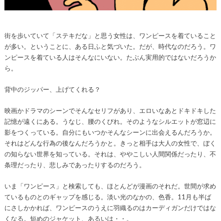
街を歩いていて「ステキだな」と思う女性は、ワンピースを着ていること
が多い。ということに、ある日ふと気づいた。だが、時代なのだろう。ワ
ンピースを着ている人はそんなにいない。たぶん実用的ではないだろうか
ら。
背中のジッパー、上げてくれる？
映画かドラマのシーンでそんなセリフがあり、エロいなあとドキドキした
記憶が遠くにある。うなじ、腰のくびれ。そのようなシルエットが窓辺に
影をつくっている。自分にもいつかそんなシーンに出会えるんだろうか。
それはどんな行為の後なんだろうかと。きっと相手は大人の女性で、ぼく
の知らない世界を知っている。それは、ややこしい人間関係だったり、不
条理だったり、悲しみであったりするのだろう。
いま「ワンピース」と検索しても、ほとんどが漫画のそれだ。世間が求め
ているものとのギャップを感じる。淡い光のなかの、色香。11月も半ば
にさしかかれば、ワンピースのうえに羽織るのはカーディガンだけではな
くなる。短めのジャケット、あるいは・・。