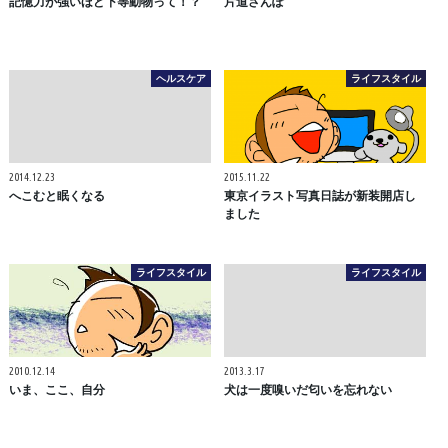
記憶力が強いほど下等動物って！？
片道さんぽ
ヘルスケア
ライフスタイル
2014.12.23
2015.11.22
へこむと眠くなる
東京イラスト写真日誌が新装開店し
ました
ライフスタイル
ライフスタイル
2010.12.14
2013.3.17
いま、ここ、自分
犬は一度嗅いだ匂いを忘れない