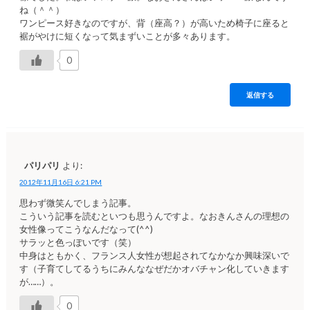
ね（＾＾）
ワンピース好きなのですが、背（座高？）が高いため椅子に座ると
裾がやけに短くなって気まずいことが多々あります。
0
返信する
パリパリ
より:
2012年11月16日 6:21 PM
思わず微笑んでしまう記事。
こういう記事を読むといつも思うんですよ。なおきんさんの理想の
女性像ってこうなんだなって(^^)
サラッと色っぽいです（笑）
中身はともかく、フランス人女性が想起されてなかなか興味深いで
す（子育てしてるうちにみんななぜだかオバチャン化していきます
が……）。
0