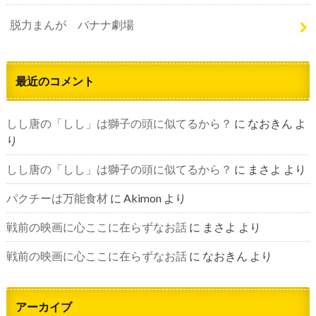
脱力まんが バナナ劇場
最近のコメント
しし唐の「しし」は獅子の頭に似てるから？
に
なおきん
よ
り
しし唐の「しし」は獅子の頭に似てるから？
に
まさよ
より
パクチーは万能食材
に
Akimon
より
戦前の映画に心ここに在らずなお話
に
まさよ
より
戦前の映画に心ここに在らずなお話
に
なおきん
より
アーカイブ