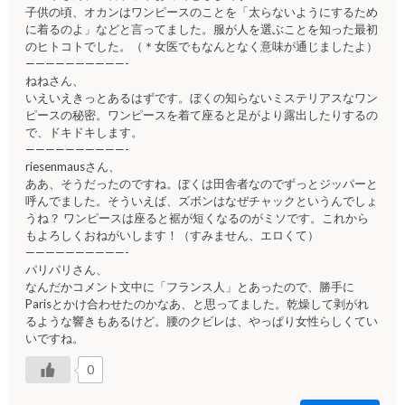
子供の頃、オカンはワンピースのことを「太らないようにするため
に着るのよ」などと言ってました。服が人を選ぶことを知った最初
のヒトコトでした。（＊女医でもなんとなく意味が通じましたよ）
——————————-
ねねさん、
いえいえきっとあるはずです。ぼくの知らないミステリアスなワン
ピースの秘密。ワンピースを着て座ると足がより露出したりするの
で、ドキドキします。
——————————-
riesenmausさん、
ああ、そうだったのですね。ぼくは田舎者なのでずっとジッパーと
呼んでました。そういえば、ズボンはなぜチャックというんでしょ
うね？ ワンピースは座ると裾が短くなるのがミソです。これから
もよろしくおねがいします！（すみません、エロくて）
——————————-
パリパリさん、
なんだかコメント文中に「フランス人」とあったので、勝手に
Parisとかけ合わせたのかなあ、と思ってました。乾燥して剥がれ
るような響きもあるけど。腰のクビレは、やっぱり女性らしくてい
いですね。
0