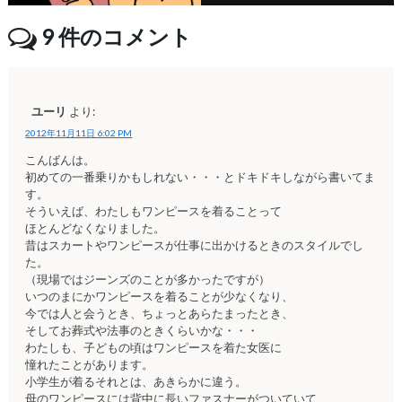
9
件のコメント
ユーリ
より:
2012年11月11日 6:02 PM
こんばんは。
初めての一番乗りかもしれない・・・とドキドキしながら書いてま
す。
そういえば、わたしもワンピースを着ることって
ほとんどなくなりました。
昔はスカートやワンピースが仕事に出かけるときのスタイルでし
た。
（現場ではジーンズのことが多かったですが）
いつのまにかワンピースを着ることが少なくなり、
今では人と会うとき、ちょっとあらたまったとき、
そしてお葬式や法事のときくらいかな・・・
わたしも、子どもの頃はワンピースを着た女医に
憧れたことがあります。
小学生が着るそれとは、あきらかに違う。
母のワンピースには背中に長いファスナーがついていて、