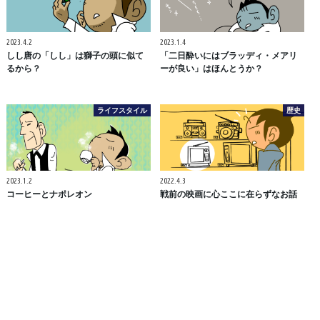
2023.4.2
2023.1.4
しし唐の「しし」は獅子の頭に似て
「二日酔いにはブラッディ・メアリ
るから？
ーが良い」はほんとうか？
ライフスタイル
歴史
2023.1.2
2022.4.3
コーヒーとナポレオン
戦前の映画に心ここに在らずなお話